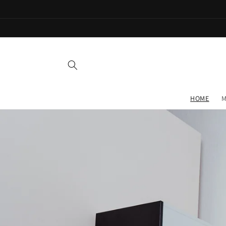
Direkt
zum
Inhalt
HOME
M