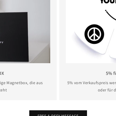
OX
5% f
ige Magnetbox, die aus
5% vom Verkaufspreis wer
teht
oder für 
FREE & DEFY MESSAGE