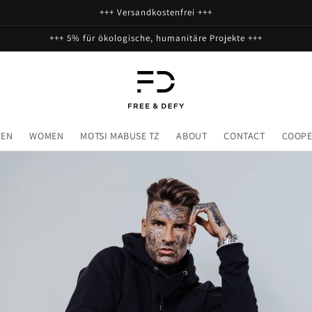
+++ Versandkostenfrei +++
+++ 5% für ökologische, humanitäre Projekte +++
EN
WOMEN
MOTSI MABUSE TZ
ABOUT
CONTACT
COOPE